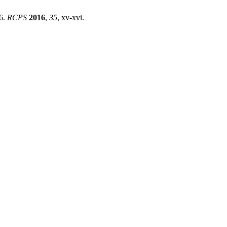
16.
RCPS
2016
,
35
, xv-xvi.