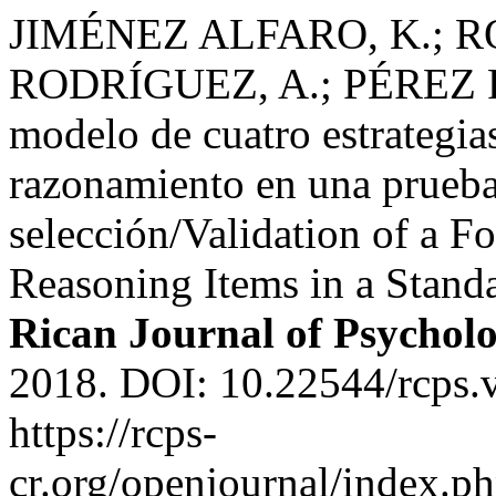
JIMÉNEZ ALFARO, K.; R
RODRÍGUEZ, A.; PÉREZ RO
modelo de cuatro estrategia
razonamiento en una prueba
selección/Validation of a F
Reasoning Items in a Standa
Rican Journal of Psychol
2018. DOI: 10.22544/rcps.
https://rcps-
cr.org/openjournal/index.p