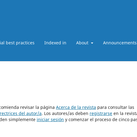
ial best practices
Indexed in
About
Announcements
ecomienda revisar la página
Acerca de la revista
para consultar las
rectrices del autor/a
. Los autores/as deben
registrarse
en la revist
pueden simplemente
iniciar sesión
y comenzar el proceso de cinco pa