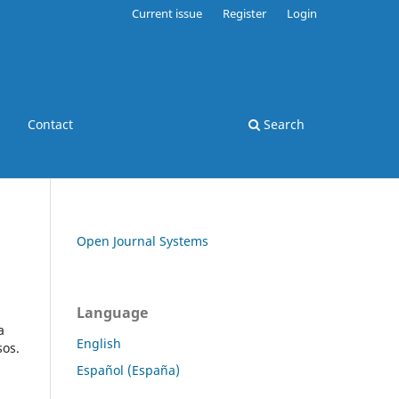
Current issue
Register
Login
Contact
Search
Open Journal Systems
Language
a
English
sos.
Español (España)