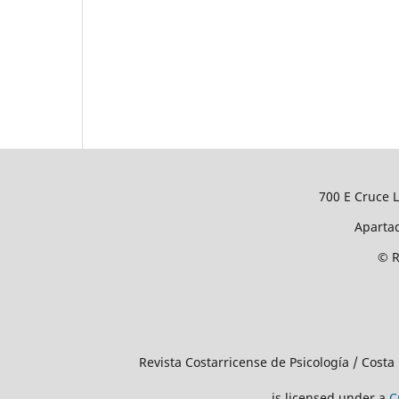
700 E Cruce L
Apartad
© R
Revista Costarricense de Psicología / Costa
is licensed under a
C