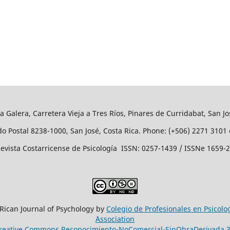
a Galera, Carretera Vieja a Tres Ríos, Pinares de Curridabat, San Jo
o Postal 8238-1000, San José, Costa Rica. Phone: (+506) 2271 3101 
evista Costarricense de Psicología ISSN: 0257-1439 / ISSNe 1659-
 Rican Journal of Psychology by
Colegio de Profesionales en Psicolo
´Association
reative Commons Reconocimiento-NoComercial-SinObraDerivada 3.