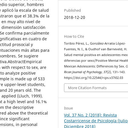
edio superior, hombres
 aplicó la escala de salud
Published
straron que el 38.3% de la
2018-12-20
 en muy alto nivel de
la dimensión satisfacción
 Se confirma parcialmente
How to Cite
gnificativas en cuatro de
Toribio Pérez, L., González-Arratia López-
ctitud prosocial y
Fuentes, N. I., & Oudhof van Barneveld, H. 
ntuaciones más altas para
Salud mental positiva en adolescentes mex
 hombres. Se sugiere
diferencias por sexo/Positive Mental Healt
tiva.AbstractEmpirical
Mexican Adolescents: Differences by Sex.
C
 with respect to sex, are
Rican Journal of Psychology
,
37
(2), 131–143.
 to analyze positive
https://doi.org/10.22544/rcps.v37i02.03
mple is made up of 533
re upper-level students,
More Citation Formats
and 20 years old. The
applied (Lluch, 1999).
at a high level and 16.1%
rom the descriptive
Issue
red above the theoretical
Vol. 37 No. 2 (2018): Revista
ince significant
Costarricense de Psicología (Julio
ensions, in personal
Diciembre 2018)