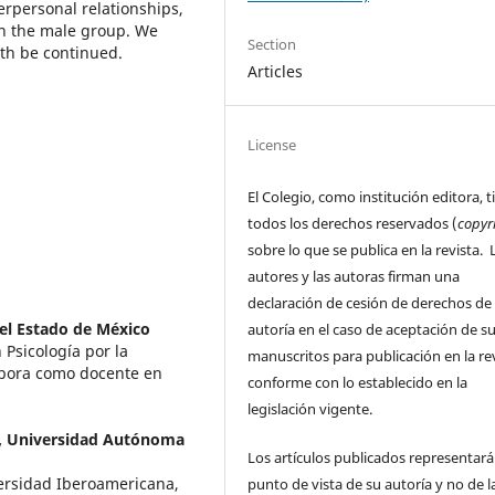
terpersonal relationships,
 in the male group. We
Section
lth be continued.
Articles
License
El Colegio, como institución editora, t
todos los derechos reservados (
copyr
sobre lo que se publica en la revista. 
autores y las autoras firman una
declaración de cesión de derechos de
l Estado de México
autoría en el caso de aceptación de s
 Psicología por la
manuscritos para publicación en la rev
abora como docente en
conforme con lo establecido en la
legislación vigente.
,
Universidad Autónoma
Los artículos publicados representará
versidad Iberoamericana,
punto de vista de su autoría y no de l