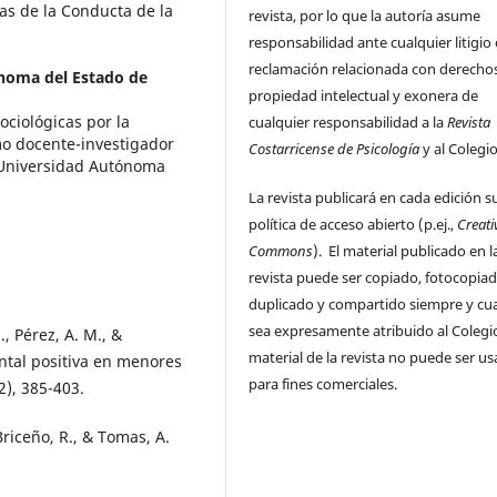
as de la Conducta de la
revista, por lo que la autoría asume
responsabilidad ante cualquier litigio
reclamación relacionada con derecho
noma del Estado de
propiedad intelectual y exonera de
ociológicas por la
cualquier responsabilidad a la
Revista
o docente-investigador
Costarricense de Psicología
y al Colegi
a Universidad Autónoma
La revista publicará en cada edición s
política de acceso abierto (p.ej.,
Creati
Commons
). El material publicado en l
revista puede ser copiado, fotocopiad
duplicado y compartido siempre y c
sea expresamente atribuido al Colegio
E., Pérez, A. M., &
material de la revista no puede ser u
ental positiva en menores
para fines comerciales.
2), 385-403.
 Briceño, R., & Tomas, A.