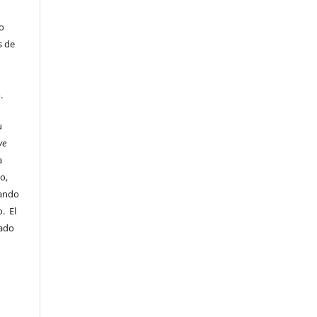
 o
s de
o.
u
ve
a
o,
uando
. El
sado