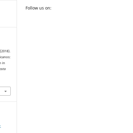
Follow us on:
(2018).
icanos:
h in
osta
-