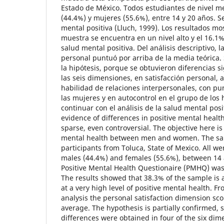
Estado de México. Todos estudiantes de nivel m
(44.4%) y mujeres (55.6%), entre 14 y 20 años. Se
mental positiva (Lluch, 1999). Los resultados mo
muestra se encuentra en un nivel alto y el 16.1%
salud mental positiva. Del análisis descriptivo, 
personal puntuó por arriba de la media teórica.
la hipótesis, porque se obtuvieron diferencias si
las seis dimensiones, en satisfacción personal, a
habilidad de relaciones interpersonales, con pu
las mujeres y en autocontrol en el grupo de los
continuar con el análisis de la salud mental posi
evidence of differences in positive mental health
sparse, even controversial. The objective here is
mental health between men and women. The sa
participants from Toluca, State of Mexico. All we
males (44.4%) and females (55.6%), between 14 
Positive Mental Health Questionaire (PMHQ) was 
The results showed that 38.3% of the sample is 
at a very high level of positive mental health. F
analysis the personal satisfaction dimension sco
average. The hypothesis is partially confirmed, s
differences were obtained in four of the six dim