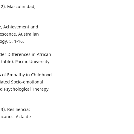
012). Masculinidad,
re, Achievement and
escence. Australian
gy, 5, 1-16.
der Differences in African
able). Pacific University.
s of Empathy in Childhood
iated Socio-emotional
nd Psychological Therapy,
13). Resiliencia:
icanos. Acta de