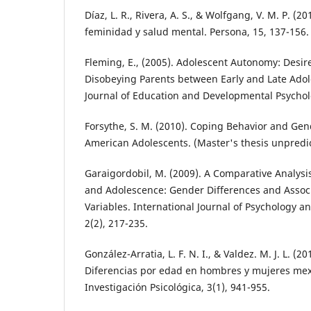
Díaz, L. R., Rivera, A. S., & Wolfgang, V. M. P. (2
feminidad y salud mental. Persona, 15, 137-156.
Fleming, E., (2005). Adolescent Autonomy: Desi
Disobeying Parents between Early and Late Adol
Journal of Education and Developmental Psycholo
Forsythe, S. M. (2010). Coping Behavior and Gen
American Adolescents. (Master's thesis unpredict
Garaigordobil, M. (2009). A Comparative Analysi
and Adolescence: Gender Differences and Assoc
Variables. International Journal of Psychology a
2(2), 217-235.
González-Arratia, L. F. N. I., & Valdez. M. J. L. (20
Diferencias por edad en hombres y mujeres mex
Investigación Psicológica, 3(1), 941-955.