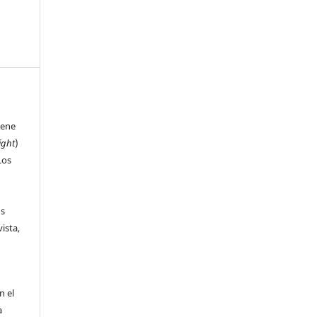
iene
ight
)
Los
us
ista,
n el
a