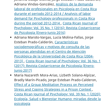
Adriana Vindas-González,
Análisis de la demanda
laboral de profesionales en Psicología en Costa Rica
durante el periodo 2012-2014 / Analysis of labor
demand for Psychology professionals in Costa Rica
during the period 2012-2014
,
Costa Rican Journal of
Psychology: Vol. 35 No. 1 (2016): Revista Costarricense
de Psicología (Enero-Junio 2016)
Adriana Maroto-Vargas, Lucía Molina-Fallas, Jorge
Esteban Prado-Calderón,
Características
sociodemográficas y motivos de consulta de las
personas atendidas en el Centro de Atención
Psicológica de la Universidad de Costa Rica (2004-
2013)
,
Costa Rican Journal of Psychology: Vol. 36 No. 1
(2017): Revista Costarricense de Psicología (Enero-
Junio 2017)
María Nazareth Mora-Arias, Lizbeth Solano-Alpízar,
Bradly Marín-Picado, Jorge Esteban Prado-Calderon,
Effect of a Group Meditation Process on Perceived
Stress and Coping Strategies in a Prison Context
,
Costa Rican Journal of Psychology: Vol. 39 No. 1 (2020):
Ecología, Salud y Bienestar Humano: miradas desde la
psicología